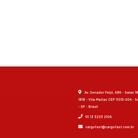
Av. Senador Feijó, 686 - Salas 1
1818 - Vila Matias CEP 11015-504 - 
- SP - Brasil
55 13 3233 2106
cargofast@cargofast.com.br