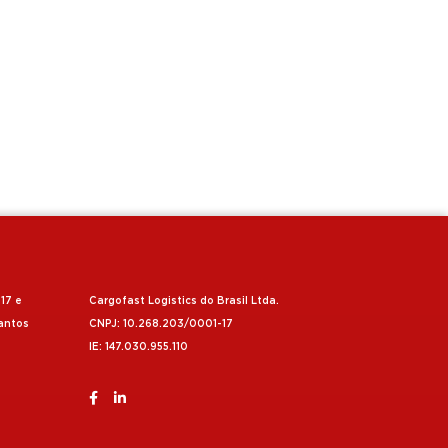
817 e
Cargofast Logistics do Brasil Ltda.
Santos
CNPJ: 10.268.203/0001-17
IE: 147.030.955.110